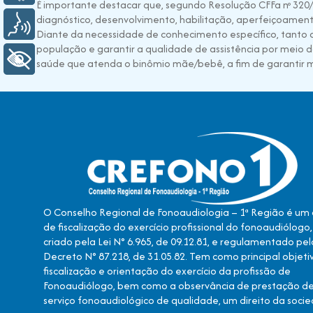
É importante destacar que, segundo Resolução CFFa nº 320/
diagnóstico, desenvolvimento, habilitação, aperfeiçoamento 
Voz
Diante da necessidade de conhecimento específico, tanto an
população e garantir a qualidade de assistência por meio d
+ Acessibilidade
saúde que atenda o binômio mãe/bebê, a fim de garantir
O Conselho Regional de Fonoaudiologia – 1ª Região é um
de fiscalização do exercício profissional do fonoaudiólogo,
criado pela Lei N° 6.965, de 09.12.81, e regulamentado pel
Decreto N° 87.218, de 31.05.82. Tem como principal objeti
fiscalização e orientação do exercício da profissão de
Fonoaudiólogo, bem como a observância de prestação d
serviço fonoaudiológico de qualidade, um direito da soci