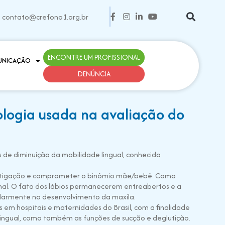
contato@crefono1.org.br
ENCONTRE UM PROFISSIONAL
UNICAÇÃO
DENÚNCIA
ologia usada na avaliação do
is de diminuição da mobilidade lingual, conhecida
 mastigação e comprometer o binômio mãe/bebê. Como
onal. O fato dos lábios permanecerem entreabertos e a
cularmente no desenvolvimento da maxila.
s em hospitais e maternidades do Brasil, com a finalidade
 lingual, como também as funções de sucção e deglutição.