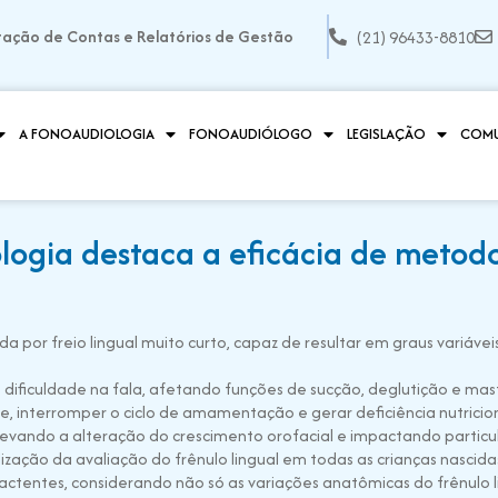
tação de Contas e Relatórios de Gestão
(21) 96433-8810
A FONOAUDIOLOGIA
FONOAUDIÓLOGO
LEGISLAÇÃO
COM
logia destaca a eficácia de metod
a por freio lingual muito curto, capaz de resultar em graus variáve
a dificuldade na fala, afetando funções de sucção, deglutição e
e, interromper o ciclo de amamentação e gerar deficiência nutrici
, levando a alteração do crescimento orofacial e impactando parti
lização da avaliação do frênulo lingual em todas as crianças nascida
lactentes, considerando não só as variações anatômicas do frênulo