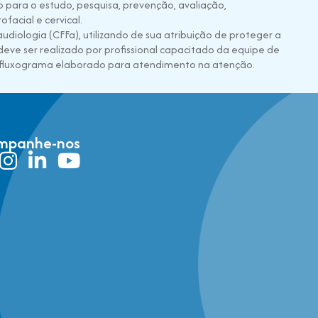
 para o estudo, pesquisa, prevenção, avaliação,
facial e cervical.
diologia (CFFa), utilizando de sua atribuição de proteger a
deve ser realizado por profissional capacitado da equipe de
 fluxograma elaborado para atendimento na atenção.
mpanhe-nos