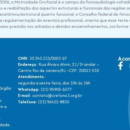
2006, a Motricidade Orofacial é o campo da Fonoaudiologia voltado
e reabilitação dos aspectos estruturais e funcionais das regiões oro
atômico/estrutural quanto funcional, o Conselho Federal de Fonoau
a regulamentação do exercício profissional, orienta que esse teste 
 maior precisão nos achados e devidos encaminhamentos, conforme
Aco
CNPJ
: 32.243.313/0001-67
Endereço
: Rua Álvaro Alvim, 21 / 5º andar –
Centro Rio de Janeiro/RJ –CEP: 20031-010
Atendimento
:
segunda a sexta-feira, das 10h às 16h.
 órgão
WhatsApp
: (21) 95905-6377
E-mail
: contato@crefono1.org.br
o
Telefone
: (21) 96433-8810
vo a
e
edade.