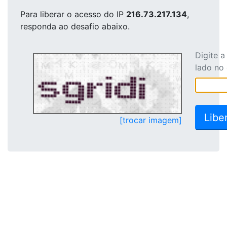
Para liberar o acesso
do IP
216.73.217.134
,
responda ao desafio abaixo.
Digite 
lado no
[trocar imagem]