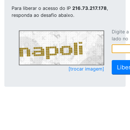
Para liberar o acesso
do IP
216.73.217.178
,
responda ao desafio abaixo.
Digite 
lado no
[trocar imagem]