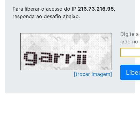
Para liberar o acesso
do IP
216.73.216.95
,
responda ao desafio abaixo.
Digite 
lado no
[trocar imagem]