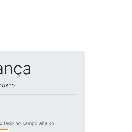
ança
nosco.
ao lado no campo abaixo