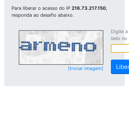
Para liberar o acesso
do IP
216.73.217.150
,
responda ao desafio abaixo.
Digite 
lado no
[trocar imagem]