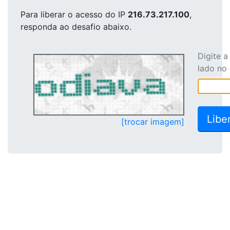
Para liberar o acesso
do IP
216.73.217.100
,
responda ao desafio abaixo.
Digite 
lado no
[trocar imagem]