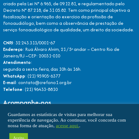
criado pela Lei N° 6.965, de 09.12.81, e regulamentado pelo
Decreto N° 87.218, de 31.05.82. Tem como principal objetivo a
fiscalização e orientação do exercício da profissão de
Fonoaudiólogo, bem como a observância de prestação de
serviço fonoaudiológico de qualidade, um direito da sociedade.
CNPJ
: 32.243.313/0001-67
Endereço
: Rua Álvaro Alvim, 21 / 5º andar – Centro Rio de
Janeiro/RJ –CEP: 20031-010
Atendimento
:
segunda a sexta-feira, das 10h às 16h.
WhatsApp
: (21) 95905-6377
E-mail
: contato@crefono1.org.br
Telefone
: (21) 96433-8810
Acompanhe-nos
Guardamos as estatísticas de visitas para melhorar sua
experiência de navegação. Ao continuar, você concorda com
nossa forma de atuação,
acesse aqui.
.
Aceito