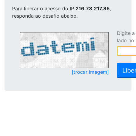
Para liberar o acesso
do IP
216.73.217.85
,
responda ao desafio abaixo.
Digite 
lado no
[trocar imagem]