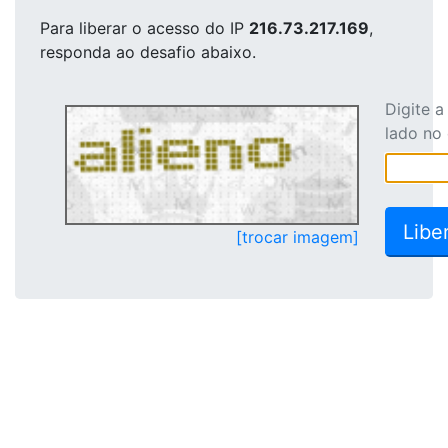
Para liberar o acesso
do IP
216.73.217.169
,
responda ao desafio abaixo.
Digite 
lado no
[trocar imagem]