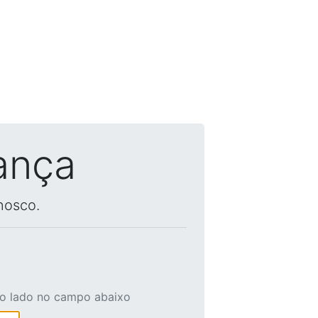
ança
nosco.
ao lado no campo abaixo