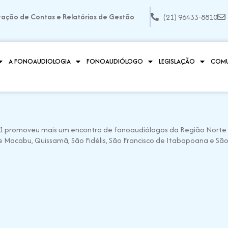
tação de Contas e Relatórios de Gestão
(21) 96433-8810
A FONOAUDIOLOGIA
FONOAUDIÓLOGO
LEGISLAÇÃO
COM
O1 promoveu mais um encontro de fonoaudiólogos da Região Norte
 Macabu, Quissamã, São Fidélis, São Francisco de Itabapoana e São