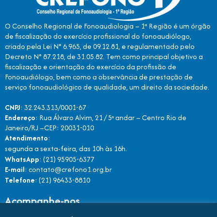
O Conselho Regional de Fonoaudiologia – 1ª Região é um órgão
de fiscalização do exercício profissional do fonoaudiólogo,
criado pela Lei N° 6.965, de 09.12.81, e regulamentado pelo
Decreto N° 87.218, de 31.05.82. Tem como principal objetivo a
fiscalização e orientação do exercício da profissão de
Fonoaudiólogo, bem como a observância de prestação de
serviço fonoaudiológico de qualidade, um direito da sociedade.
CNPJ
: 32.243.313/0001-67
Endereço
: Rua Álvaro Alvim, 21 / 5º andar – Centro Rio de
Janeiro/RJ –CEP: 20031-010
Atendimento
:
segunda a sexta-feira, das 10h às 16h.
WhatsApp
: (21) 95905-6377
E-mail
: contato@crefono1.org.br
Telefone
: (21) 96433-8810
Acompanhe-nos