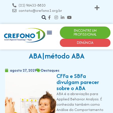
(21) 96433-8810
contato@crefono1.org.br
ENCONTRE UM
PROFISSIONAL
DENÚNCIA
ABA|método ABA
agosto 27, 2019
Destaques
CFFa e SBFa
divulgam parecer
sobre o ABA
ABA é a abreviação para
Applied Behavior Analysis. É
conhecida também como
Análise do Comportamento