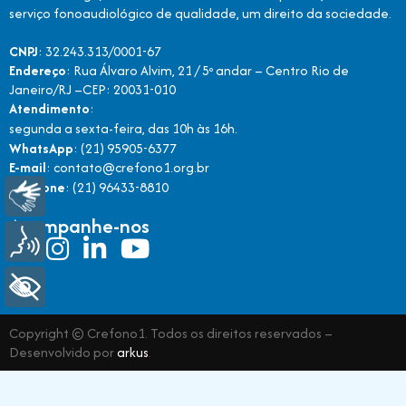
serviço fonoaudiológico de qualidade, um direito da sociedade.
CNPJ
: 32.243.313/0001-67
Endereço
: Rua Álvaro Alvim, 21 / 5º andar – Centro Rio de
Janeiro/RJ –CEP: 20031-010
Atendimento
:
segunda a sexta-feira, das 10h às 16h.
WhatsApp
: (21) 95905-6377
E-mail
: contato@crefono1.org.br
Telefone
: (21) 96433-8810
Libras
Acompanhe-nos
Voz
+ Acessibilidade
Copyright © Crefono1. Todos os direitos reservados –
Desenvolvido por
arkus
.