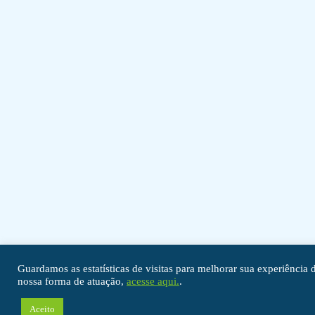
Guardamos as estatísticas de visitas para melhorar sua experiênci
nossa forma de atuação,
acesse aqui.
.
Aceito