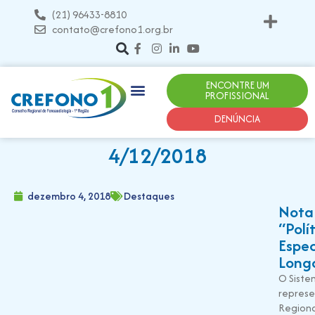
(21) 96433-8810
contato@crefono1.org.br
ENCONTRE UM
PROFISSIONAL
DENÚNCIA
4/12/2018
dezembro 4, 2018
Destaques
Nota 
“Polí
Espec
Long
O Siste
represe
Regiona