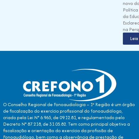
novo do
Polític
da Educ
Esclare
na Pers
Leia
O Conselho Regional de Fonoaudiologia – 1ª Região é um órgão
de fiscalização do exercício profissional do fonoaudiólogo,
criado pela Lei N° 6.965, de 09.12.81, e regulamentado pelo
Decreto N° 87.218, de 31.05.82. Tem como principal objetivo a
fiscalização e orientação do exercício da profissão de
Fonoaudiólogo, bem como a observância de prestação de