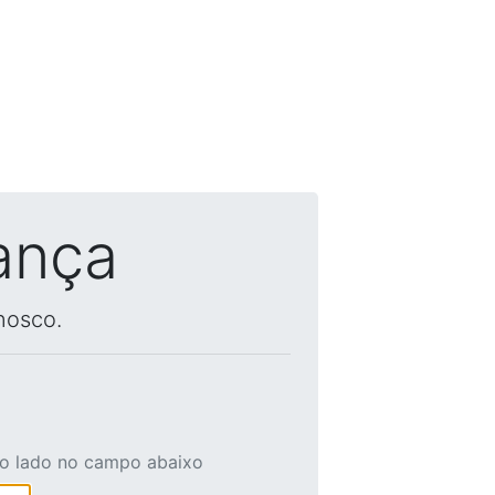
ança
nosco.
ao lado no campo abaixo