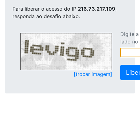
Para liberar o acesso
do IP
216.73.217.109
,
responda ao desafio abaixo.
Digite 
lado no
[trocar imagem]